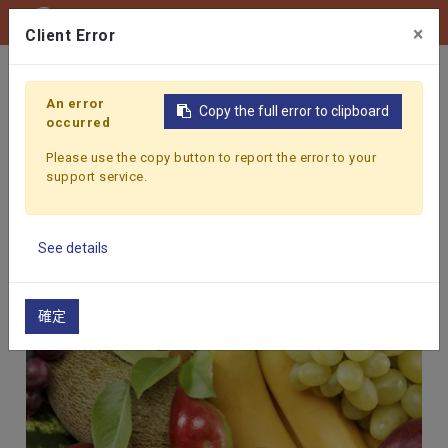
0
×
Client Error
首頁
產品
An error
Copy the full error to clipboard
產品
occurred
Please use the copy button to report the error to your
想尋找特定的風味、口感或酸度的果汁嗎？
support service.
憑藉與世界各地農場超過 40 年的合作經驗，我們能依據
您的需求，開發最合適的配方，無論是果泥、濃縮汁，或
果茸，都能精準呈現理想風味。
See details
確定