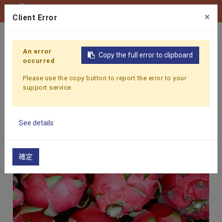
0
×
Client Error
首頁
產品
蔬果原料
火龍果(白)
An error
Copy the full error to clipboard
occurred
Please use the copy button to report the error to your
support service.
See details
確定