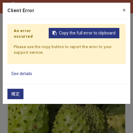
0
×
Client Error
首頁
產品
蔬果原料
紅毛榴槤 (鳳梨釋迦)
An error
Copy the full error to clipboard
occurred
Please use the copy button to report the error to your
support service.
See details
確定