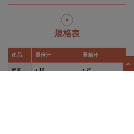
規格表
產品
單倍汁
濃縮汁
糖度
> 10
> 29
Cookies 資訊
酸度
0.5-1.8
1.0-2.5
●
●●●●●●
●●
●●●●●
本網站使用Cookies及蒐集相關網站內使用者行為來提供
最佳服務並改善使用體驗。詳細內容請參閱隱私權政策。
* 果汁來自於天然農產品，會因產季與天候影響產品型
您可以隨時變更您是否同意本網站使用Cookies。若您繼
態。
續瀏覽本網站，即表示您同意本網站使用Cookies。
同意
拒絕