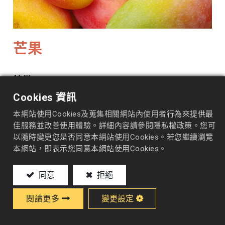
芒果
特徵
Cookies 資訊
顏色
|
黃色
本網站使用Cookies及蒐集相關網站內使用者行為來提供最
佳服務並改善使用體驗。詳細內容請參閱隱私權政策。您可
產季
|
五月至八月
以隨時變更您是否同意本網站使用Cookies。若您繼續瀏覽
本網站，即表示您同意本網站使用Cookies。
加入詢價車
同意
拒絕
閱讀更多
變更設定
規格表
適用產品
包裝
製作過程